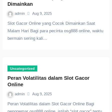
Dimainkan
admin
Aug 9, 2025
Slot Gacor Online yang Cocok Dimainkan Saat
Malam Hari Bagi para pecinta osg888 online, waktu
bermain sering kali…
Uncategorized
Peran Volatilitas dalam Slot Gacor
Online
admin
Aug 9, 2025
Peran Volatilitas dalam Slot Gacor Online Bagi
penggemar osg888 online, istilah “slot gacor” tentu