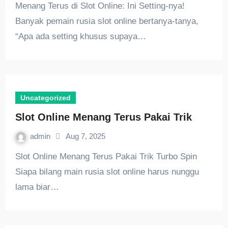
Menang Terus di Slot Online: Ini Setting-nya!
Banyak pemain rusia slot online bertanya-tanya,
“Apa ada setting khusus supaya…
Uncategorized
Slot Online Menang Terus Pakai Trik
admin
Aug 7, 2025
Slot Online Menang Terus Pakai Trik Turbo Spin
Siapa bilang main rusia slot online harus nunggu
lama biar…