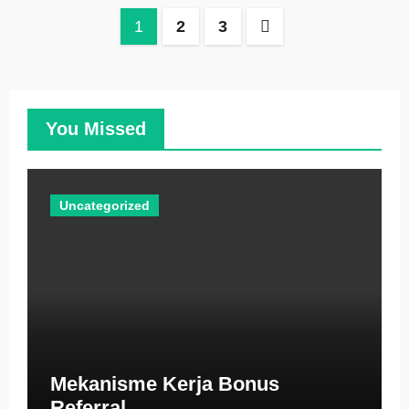
Posts
1
2
3
pagination
You Missed
Uncategorized
Mekanisme Kerja Bonus
Referral