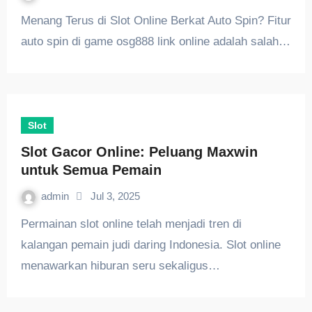
Menang Terus di Slot Online Berkat Auto Spin? Fitur
auto spin di game osg888 link online adalah salah…
Slot
Slot Gacor Online: Peluang Maxwin
untuk Semua Pemain
admin
Jul 3, 2025
Permainan slot online telah menjadi tren di
kalangan pemain judi daring Indonesia. Slot online
menawarkan hiburan seru sekaligus…