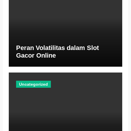
Peran Volatilitas dalam Slot
Gacor Online
Uncategorized