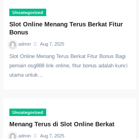
Uncategorized
Slot Online Menang Terus Berkat Fitur
Bonus
admin
Aug 7, 2025
Slot Online Menang Terus Berkat Fitur Bonus Bagi
pemain osg888 link online, fitur bonus adalah kunci
utama untuk…
Uncategorized
Menang Terus di Slot Online Berkat
admin
Aug 7, 2025