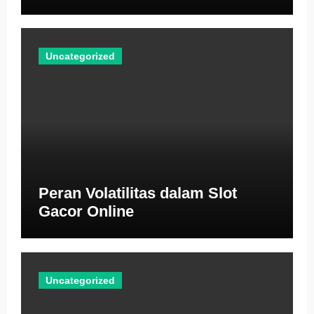
Uncategorized
Peran Volatilitas dalam Slot
Gacor Online
Uncategorized